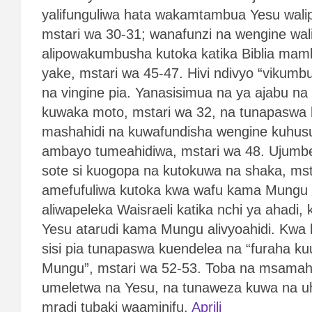
yalifunguliwa hata wakamtambua Yesu wal
mstari wa 30-31; wanafunzi na wengine wal
alipowakumbusha kutoka katika Biblia mam
yake, mstari wa 45-47. Hivi ndivyo “vikumb
na vingine pia. Yanasisimua na ya ajabu n
kuwaka moto, mstari wa 32, na tunapaswa
mashahidi na kuwafundisha wengine kuhu
ambayo tumeahidiwa, mstari wa 48. Ujumbe
sote si kuogopa na kutokuwa na shaka, mst
amefufuliwa kutoka kwa wafu kama Mungu a
aliwapeleka Waisraeli katika nchi ya ahadi, 
Yesu atarudi kama Mungu alivyoahidi. Kwa 
sisi pia tunapaswa kuendelea na “furaha kuu
Mungu”, mstari wa 52-53. Toba na msama
umeletwa na Yesu, na tunaweza kuwa na uhak
mradi tubaki waaminifu.
Aprili