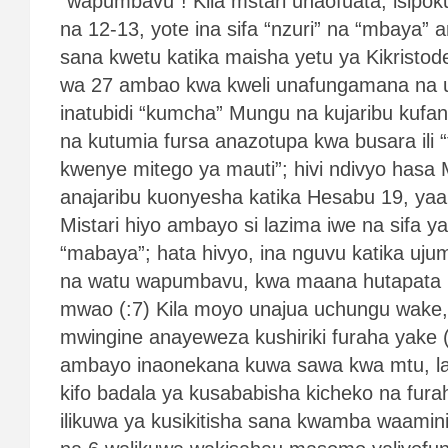
“wapumbavu”! Kila mstari unaofuata, isipok
na 12-13, yote ina sifa “nzuri” na “mbaya”
sana kwetu katika maisha yetu ya Kikristode
wa 27 ambao kwa kweli unafungamana na 
inatubidi “kumcha” Mungu na kujaribu kufan
na kutumia fursa anazotupa kwa busara ili
kwenye mitego ya mauti”; hivi ndivyo hasa
anajaribu kuonyesha katika Hesabu 19, yaa
Mistari hiyo ambayo si lazima iwe na sifa 
“mabaya”; hata hivyo, ina nguvu katika uj
na watu wapumbavu, kwa maana hutapata 
mwao (:7) Kila moyo unajua uchungu wake
mwingine anayeweza kushiriki furaha yake (
ambayo inaonekana kuwa sawa kwa mtu, la
kifo badala ya kusababisha kicheko na fura
ilikuwa ya kusikitisha sana kwamba waamini