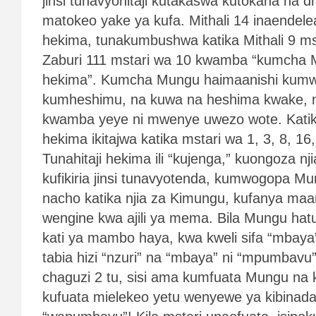
jinsi tunavyohitaji kutakaswa kutokana na 
matokeo yake ya kufa. Mithali 14 inaendelea 
hekima, tunakumbushwa katika Mithali 9 ms
Zaburi 111 mstari wa 10 kwamba “kumcha
hekima”. Kumcha Mungu haimaanishi kumw
kumheshimu, na kuwa na heshima kwake,
kwamba yeye ni mwenye uwezo wote. Katika
hekima ikitajwa katika mstari wa 1, 3, 8, 16
Tunahitaji hekima ili “kujenga,” kuongoza n
kufikiria jinsi tunavyotenda, kumwogopa Mu
nacho katika njia za Kimungu, kufanya ma
wengine kwa ajili ya mema. Bila Mungu hatu
kati ya mambo haya, kwa kweli sifa “mbaya”
tabia hizi “nzuri” na “mbaya” ni “mpumbavu
chaguzi 2 tu, sisi ama kumfuata Mungu na
kufuata mielekeo yetu wenyewe ya kibina