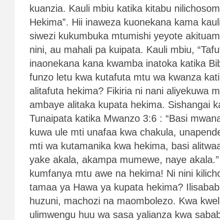
kuanzia. Kauli mbiu katika kitabu nilichosom
Hekima”. Hii inaweza kuonekana kama kauli 
siwezi kukumbuka mtumishi yeyote akituam
nini, au mahali pa kuipata. Kauli mbiu, “Taf
inaonekana kana kwamba inatoka katika Bibl
funzo letu kwa kutafuta mtu wa kwanza kat
alitafuta hekima? Fikiria ni nani aliyekuwa
ambaye alitaka kupata hekima. Sishangai k
Tunaipata katika Mwanzo 3:6 : “Basi mwan
kuwa ule mti unafaa kwa chakula, unapend
mti wa kutamanika kwa hekima, basi alitwa
yake akala, akampa mumewe, naye akala.”
kumfanya mtu awe na hekima! Ni nini kilic
tamaa ya Hawa ya kupata hekima? Ilisababi
huzuni, machozi na maombolezo. Kwa kweli
ulimwengu huu wa sasa yalianza kwa sabab