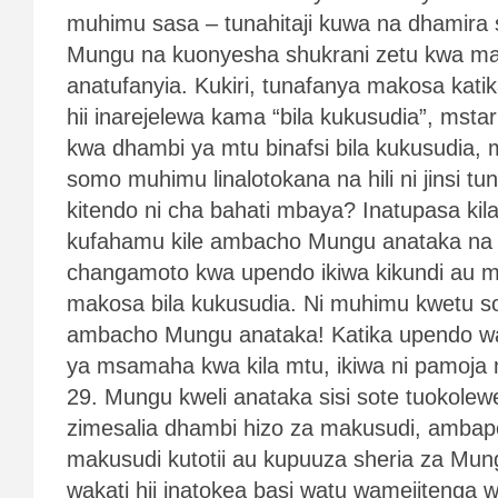
muhimu sasa – tunahitaji kuwa na dhamir
Mungu na kuonyesha shukrani zetu kwa 
anatufanyia. Kukiri, tunafanya makosa kati
hii inarejelewa kama “bila kukusudia”, msta
kwa dhambi ya mtu binafsi bila kukusudia, m
somo muhimu linalotokana na hili ni jinsi t
kitendo ni cha bahati mbaya? Inatupasa ki
kufahamu kile ambacho Mungu anataka na 
changamoto kwa upendo ikiwa kikundi au mt
makosa bila kukusudia. Ni muhimu kwetu s
ambacho Mungu anataka! Katika upendo w
ya msamaha kwa kila mtu, ikiwa ni pamoja 
29. Mungu kweli anataka sisi sote tuokolew
zimesalia dhambi hizo za makusudi, amba
makusudi kutotii au kupuuza sheria za Mung
wakati hii inatokea basi watu wamejitenga