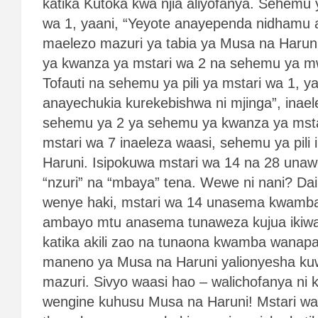
katika Kutoka kwa njia aliyofanya. Sehemu
wa 1, yaani, “Yeyote anayependa nidhamu a
maelezo mazuri ya tabia ya Musa na Haruni
ya kwanza ya mstari wa 2 na sehemu ya mw
Tofauti na sehemu ya pili ya mstari wa 1, yaa
anayechukia kurekebishwa ni mjinga”, inae
sehemu ya 2 ya sehemu ya kwanza ya mstar
mstari wa 7 inaeleza waasi, sehemu ya pil
Haruni. Isipokuwa mstari wa 14 na 28 unawe
“nzuri” na “mbaya” tena. Wewe ni nani? Daim
wenye haki, mstari wa 14 unasema kwam
ambayo mtu anasema tunaweza kujua ikiw
katika akili zao na tunaona kwamba wanap
maneno ya Musa na Haruni yalionyesha 
mazuri. Sivyo waasi hao – walichofanya ni 
wengine kuhusu Musa na Haruni! Mstari w