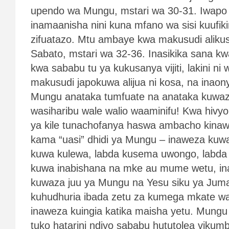
upendo wa Mungu, mstari wa 30-31. Iwapo tu
inamaanisha nini kuna mfano wa sisi kuufiki
zifuatazo. Mtu ambaye kwa makusudi alikus
Sabato, mstari wa 32-36. Inasikika sana
kwa sababu tu ya kukusanya vijiti, lakini ni
makusudi japokuwa alijua ni kosa, na inaony
Mungu anataka tumfuate na anataka kuwaz
wasiharibu wale walio waaminifu! Kwa hivyo tu
ya kile tunachofanya haswa ambacho kinaw
kama “uasi” dhidi ya Mungu – inaweza kuw
kuwa kulewa, labda kusema uwongo, labda
kuwa inabishana na mke au mume wetu, in
kuwaza juu ya Mungu na Yesu siku ya Jumap
kuhudhuria ibada zetu za kumega mkate waka
inaweza kuingia katika maisha yetu. Mungu
tuko hatarini ndiyo sababu hututolea viku