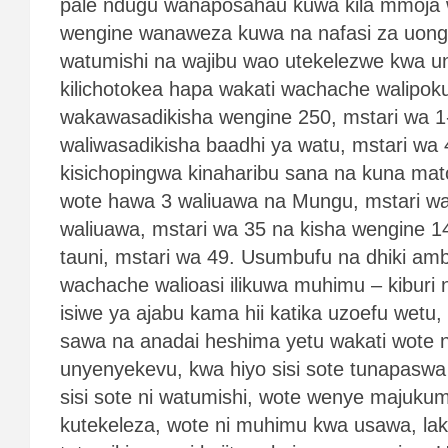
pale ndugu wanaposahau kuwa kila mmoja w
wengine wanaweza kuwa na nafasi za uongoz
watumishi na wajibu wao utekelezwe kwa 
kilichotokea hapa wakati wachache walipoku
wakawasadikisha wengine 250, mstari wa 1-
waliwasadikisha baadhi ya watu, mstari wa 4
kisichopingwa kinaharibu sana na kuna matok
wote hawa 3 waliuawa na Mungu, mstari wa
waliuawa, mstari wa 35 na kisha wengine 1
tauni, mstari wa 49. Usumbufu na dhiki am
wachache walioasi ilikuwa muhimu – kiburi 
isiwe ya ajabu kama hii katika uzoefu wetu,
sawa na anadai heshima yetu wakati wote 
unyenyekevu, kwa hiyo sisi sote tunapas
sisi sote ni watumishi, wote wenye majukum
kutekeleza, wote ni muhimu kwa usawa, laki