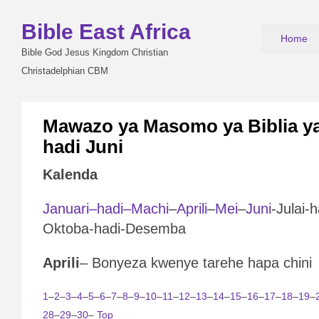
Bible East Africa
Home
Bible God Jesus Kingdom Christian
Christadelphian CBM
Mawazo ya Masomo ya Biblia ya 
hadi Juni
Kalenda
Januari–hadi–Machi
–
Aprili
–
Mei
–
Juni
-Julai-
Oktoba-hadi-Desemba
Aprili
– Bonyeza kwenye tarehe hapa chini
1
–
2
–
3
–
4
–
5
–
6
–
7
–
8
–
9
–
10
–
11
–
12
–
13
–
14
–
15
–
16
–
17
–
18
–
19
–
28
–
29
–
30
–
Top