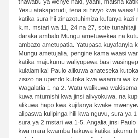
thawabu ya wenye haki, yaani, maisha kat
Yesu atakaporudi, tena si hivyo kwa waasi!
katika sura hii zinazotuhimiza kufanya kazi
k.m. mstari wa 11, 24 na 27, sote tunahitaji 
daraka ambalo Mungu ametuwekea na kutumi
ambazo ametupatia. Yatupasa kuyafanyia k
Mungu ametujalia, pengine kama waasi wan
katika majukumu waliyopewa basi wasinge
kulalamika! Paulo alikuwa anateseka kuto
zisizo na upendo kutoka kwa waamini wa k
Wagalatia 1 na 2. Watu walikuwa wakisem
kuwa mtumishi kwa jinsi alivyokuwa, na k
alikuwa hapo kwa kujifanya kwake mwenyew
alipaswa kulipinga hili kwa nguvu, sura ya 1
sura ya 2 mstari wa 1-5. Angalia jinsi Paulo
kwa mara kwamba hakuwa katika jukumu hil