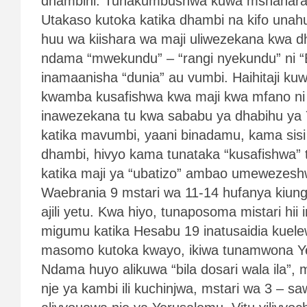
dhambini. Tunakumbushwa kuwa mshahara 
Utakaso kutoka katika dhambi na kifo unahu
huu wa kiishara wa maji uliwezekana kwa 
ndama “mwekundu” – “rangi nyekundu” ni
inamaanisha “dunia” au vumbi. Haihitaji k
kwamba kusafishwa kwa maji kwa mfano ni s
inawezekana tu kwa sababu ya dhabihu ya Y
katika mavumbi, yaani binadamu, kama sisi 
dhambi, hivyo kama tunataka “kusafishwa” 
katika maji ya “ubatizo” ambao umewezesh
Waebrania 9 mstari wa 11-14 hufanya kiung
ajili yetu. Kwa hiyo, tunaposoma mistari hi
migumu katika Hesabu 19 inatusaidia kuel
masomo kutoka kwayo, ikiwa tunamwona Y
Ndama huyo alikuwa “bila dosari wala ila”, m
nje ya kambi ili kuchinjwa, mstari wa 3 – sa