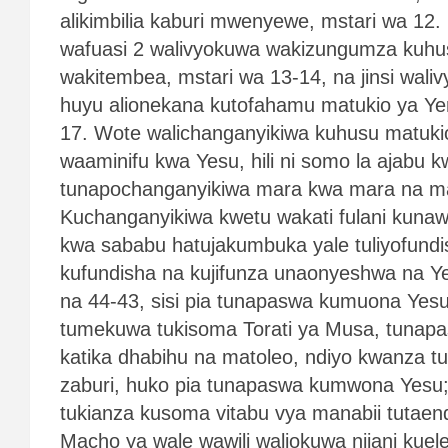
alikimbilia kaburi mwenyewe, mstari wa 12. 
wafuasi 2 walivyokuwa wakizungumza kuhu
wakitembea, mstari wa 13-14, na jinsi walivy
huyu alionekana kutofahamu matukio ya Ye
17. Wote walichanganyikiwa kuhusu matukio 
waaminifu kwa Yesu, hili ni somo la ajabu k
tunapochanganyikiwa mara kwa mara na ma
Kuchanganyikiwa kwetu wakati fulani kunaw
kwa sababu hatujakumbuka yale tuliyofun
kufundisha na kujifunza unaonyeshwa na Y
na 44-43, sisi pia tunapaswa kumuona Yesu 
tumekuwa tukisoma Torati ya Musa, tuna
katika dhabihu na matoleo, ndiyo kwanza 
zaburi, huko pia tunapaswa kumwona Yesu
tukianza kusoma vitabu vya manabii tutae
Macho ya wale wawili waliokuwa njiani kue