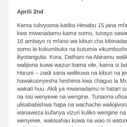
Aprili 2nd
Kama tulivyoona katika Hesabu 15 jana mf
kwa mwanadamu kama somo, tunayo sawa 
16 ambayo ni mfano wa kiburi cha kibinad
somo la kukumbuka na kutumia vikumbusho
iliyotangulia. Kora, Dathani na Abiramu wali
walijiona kuwa wazuri kama vile, kama si b
Haruni – zaidi sana walikuwa na kiburi na j
hawakuonyesha heshima kwa chaguo la Mun
wakati huu. Akili ya mwanadamu ni hatari s
na sisi wenyewe na wengine. Tunaona ufis
ulisababishwa hapa na wachache waliojivun
wanaweza kufanya vizuri kuliko wengine na
wenyewe, wakisahau kuwa na wao ni watumish