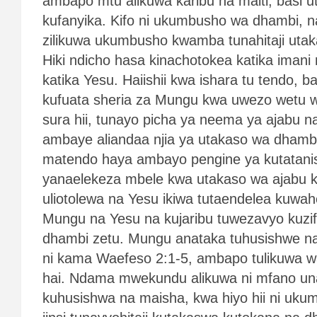
ambapo mtu alikuwa karibu na maiti, basi u
kufanyika. Kifo ni ukumbusho wa dhambi, n
zilikuwa ukumbusho kwamba tunahitaji utak
Hiki ndicho hasa kinachotokea katika imani
katika Yesu. Haiishii kwa ishara tu tendo, b
kufuata sheria za Mungu kwa uwezo wetu w
sura hii, tunayo picha ya neema ya ajabu
ambaye aliandaa njia ya utakaso wa dhambi
matendo haya ambayo pengine ya kutatanish
yanaelekeza mbele kwa utakaso wa ajabu k
uliotolewa na Yesu ikiwa tutaendelea kuwa
Mungu na Yesu na kujaribu tuwezavyo kuzi
dhambi zetu. Mungu anataka tuhusishwe na u
ni kama Waefeso 2:1-5, ambapo tulikuwa wa
hai. Ndama mwekundu alikuwa ni mfano un
kuhusishwa na maisha, kwa hiyo hii ni uk