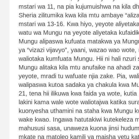
mstari wa 11, na pia kujumuishwa na kila d
Sheria zilitumika kwa kila mtu ambaye “aliz
mstari wa 13-16. Kwa hiyo, yeyote aliyeta
watu wa Mungu na yeyote aliyetaka kufaidi
Mungu alipaswa kufuata matakwa ya Mungu. I
ya “vizazi vijavyo”, yaani, wazao wao wote
waliotaka kumfuata Mungu. Hii ni hali nzur
Mungu alitaka kila mtu anufaike na ahadi 
yeyote, mradi tu wafuate njia zake. Pia, wal
walipaswa kutoa sadaka ya chakula kwa Mu
21, tena hii ilikuwa kwa faida ya wote, kutia 
lakini kama wale wote waliotajwa katika sur
kuonyesha uthamini na staha kwa Mungu kw
wake kwao. Ingawa hatutakiwi kutekeleza 
mahususi sasa, unaweza kuona jinsi hudu
mkate na matoleo kamili ya maisha yetu ka