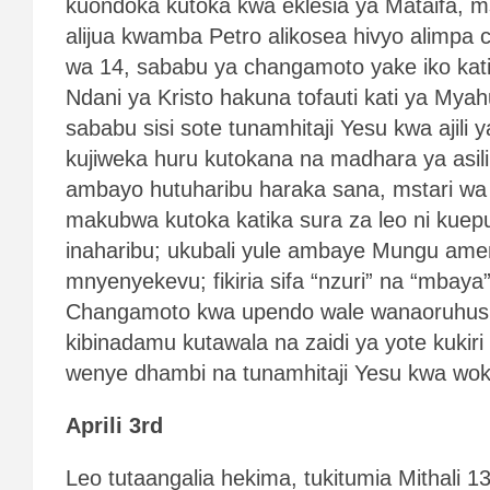
kuondoka kutoka kwa eklesia ya Mataifa, m
alijua kwamba Petro alikosea hivyo alimpa
wa 14, sababu ya changamoto yake iko kati
Ndani ya Kristo hakuna tofauti kati ya Mya
sababu sisi sote tunamhitaji Yesu kwa ajili y
kujiweka huru kutokana na madhara ya asil
ambayo hutuharibu haraka sana, mstari wa
makubwa kutoka katika sura za leo ni kuepu
inaharibu; ukubali yule ambaye Mungu am
mnyenyekevu; fikiria sifa “nzuri” na “mbaya
Changamoto kwa upendo wale wanaoruhusu
kibinadamu kutawala na zaidi ya yote kukiri
wenye dhambi na tunamhitaji Yesu kwa wok
Aprili 3rd
Leo tutaangalia hekima, tukitumia Mithali