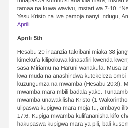
tunapaswa kufundishana kila mara, mstari w
tamaa na kuwa wavivu, mstari wa 7-10. “
Yesu Kristo na iwe pamoja nanyi, ndugu, Am
Aprili
Aprili 5th
Hesabu 20 inaanzia takribani miaka 38 jang
kimekufa kilipokuwa kinasafiri kwenda kwen
sasa Miriamu na Haruni wanakufa. Musa a
kwa muda na anashindwa kutekeleza ombi 
kuzungumza na mwamba (Hesabu 20:8). M
mwamba mara mbili badala yake. Tunaam
mwamba unawakilisha Kristo (1 Wakorinth
ulipaswa kupigwa mara moja tu, ambayo ilit
17:6. Kupiga mwamba kulifananisha kifo cha
hakupaswa kupigwa mara ya pili, bali kus