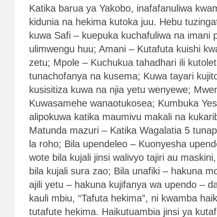
Katika barua ya Yakobo, inafafanuliwa kw
kidunia na hekima kutoka juu. Hebu tuzinga
kuwa Safi – kuepuka kuchafuliwa na imani p
ulimwengu huu; Amani – Kutafuta kuishi kw
zetu; Mpole – Kuchukua tahadhari ili kutole
tunachofanya na kusema; Kuwa tayari kujitoa
kusisitiza kuwa na njia yetu wenyewe; Mw
Kuwasamehe wanaotukosea; Kumbuka Yesu 
alipokuwa katika maumivu makali na kukarib
Matunda mazuri – Katika Wagalatia 5 tunap
la roho; Bila upendeleo – Kuonyesha upen
wote bila kujali jinsi walivyo tajiri au maskini, 
bila kujali sura zao; Bila unafiki – hakuna 
ajili yetu – hakuna kujifanya wa upendo – da
kauli mbiu, “Tafuta hekima”, ni kwamba hai
tutafute hekima. Haikutuambia jinsi ya kuta