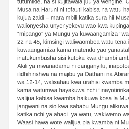
tutumikie, na si kujitawala juu ya wengine
Musa na Haruni ni tofauti kabisa na watu
kujua zaidi – mara mbili katika sura hii Mus
walionyesha unyenyekevu wao kwa kupinga
“mipango” ya Mungu ya kuwaangamiza “wat
22 na 45, kimsingi waliwaombea watu tena 
kuwaangamiza kama matendo yao yanastahil
inatukumbusha sisi kutoka kwa dhambi am
Akili ya mwanadamu ni danganyifu, inapotos
ilidhihirishwa na majibu ya Dathani na Abi
wa 12-14, walisahau kwa urahisi kwamba m
kama watumwa hayakuwa nchi “inayotiririka
walijua kabisa kwamba haikuwa kosa la M
jangwani na sio kwa sababu Mungu alikuwa
katika nchi ya ahadi. ya watu, wakiwemo 
Waasi hawa wote walijua pia kwamba ni M