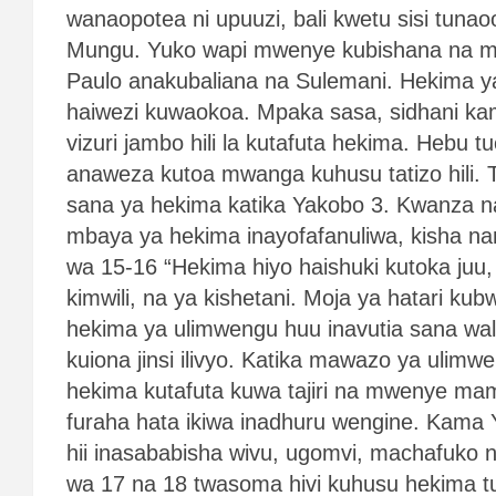
wanaopotea ni upuuzi, bali kwetu sisi tuna
Mungu. Yuko wapi mwenye kubishana na mt
Paulo anakubaliana na Sulemani. Hekima ya
haiwezi kuwaokoa. Mpaka sasa, sidhani ka
vizuri jambo hili la kutafuta hekima. Hebu
anaweza kutoa mwanga kuhusu tatizo hili. T
sana ya hekima katika Yakobo 3. Kwanza na
mbaya ya hekima inayofafanuliwa, kisha na
wa 15-16 “Hekima hiyo haishuki kutoka juu, 
kimwili, na ya kishetani. Moja ya hatari k
hekima ya ulimwengu huu inavutia sana w
kuiona jinsi ilivyo. Katika mawazo ya ulimw
hekima kutafuta kuwa tajiri na mwenye m
furaha hata ikiwa inadhuru wengine. Kam
hii inasababisha wivu, ugomvi, machafuko n
wa 17 na 18 twasoma hivi kuhusu hekima tu