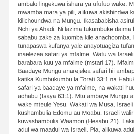
ambalo lingekuwa ishara ya ufufuo wake. M
mwamba mara ya pili, alikuwa akishindwa ku
kilichoundwa na Mungu. Ikasababisha asiruh
Nchi ya Ahadi. Ni lazima tukumbuke daim
sababu zake za kuomba kile anachoomba. 
tunapaswa kufanya yale anayotuagiza tufa
inaelezea safari ya mfalme. Watu wa Israeli
barabara kuu ya mfalme (mstari 17). Mfal
Baadaye Mungu anarejelea safari hii amba
katika Kumbukumbu la Torati 33:1 na Habu
safari ya baadaye ya mfalme, na wakati h
adhabu (Isaya 63:1). Mtu ambaye Mungu a
wake mteule Yesu. Wakati wa Musa, Israel
kushambulia Edomu au Moabu. Israeli wali
kuwashambulia Waamori (Hesabu 21). Laki
adui wa maadui wa Israeli. Pia, alikuwa ad