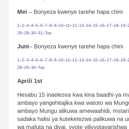
Mei
– Bonyeza kwenye tarehe hapa chini
1
–
2
–
3
–
4
–
5
–
6
–
7
–
8
–
9
–
10
–
11
–
12
–
13
–
14
–
15
–
16
–
17
–
18
–
19
–
28
–
29
–
30
–
31
–
Top
Juni
– Bonyeza kwenye tarehe hapa chini
1
–
2
–
3
–
4
–
5
–
6
–
7
–
8
–
9
–
10
–
11
–
12
–
13
–
14
–
15
–
16
–
17
–
18
–
19
–
28
–
29
–
30
–
Top
Aprili 1st
Hesabu 15 inaelezea kwa kina baadhi ya ma
ambayo yangehitajika kwa watoto wa Mungu
ambayo Mungu alikuwa amewaahidi, mstari
sadaka halisi ya kuteketezwa palikuwa na
wa mafuta na divai, vyote vilivyotayarishwa