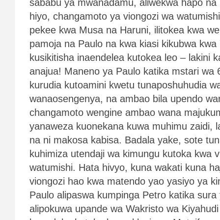
sababu ya mwanadamu, aliwekwa hapo na
hiyo, changamoto ya viongozi wa watumis
pekee kwa Musa na Haruni, ilitokea kwa wen
pamoja na Paulo na kwa kiasi kikubwa kwa
kusikitisha inaendelea kutokea leo – lakini
anajua! Maneno ya Paulo katika mstari wa
kurudia kutoamini kwetu tunaposhuhudia w
wanaosengenya, na ambao bila upendo wa
changamoto wengine ambao wana majukum
yanaweza kuonekana kuwa muhimu zaidi, lakin
na ni makosa kabisa. Badala yake, sote tu
kuhimiza utendaji wa kimungu kutoka kwa v
watumishi. Hata hivyo, kuna wakati kuna h
viongozi hao kwa matendo yao yasiyo ya k
Paulo alipaswa kumpinga Petro katika sura 
alipokuwa upande wa Wakristo wa Kiyahudi 