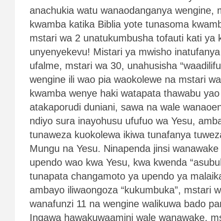
anachukia watu wanaodanganya wengine, m
kwamba katika Biblia yote tunasoma kwamba 
mstari wa 2 unatukumbusha tofauti kati ya k
unyenyekevu! Mistari ya mwisho inatufanya t
ufalme, mstari wa 30, unahusisha “waadilif
wengine ili wao pia waokolewe na mstari w
kwamba wenye haki watapata thawabu yao 
atakaporudi duniani, sawa na wale wanaoen
ndiyo sura inayohusu ufufuo wa Yesu, amba
tunaweza kuokolewa ikiwa tunafanya tuwe
Mungu na Yesu. Ninapenda jinsi wanawake
upendo wao kwa Yesu, kwa kwenda “asubu
tunapata changamoto ya upendo ya malaika
ambayo iliwaongoza “kukumbuka”, mstari wa
wanafunzi 11 na wengine walikuwa bado pa
Ingawa hawakuwaamini wale wanawake, mst