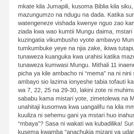
mkate kila Jumapili, kusoma Biblia kila sik
mazungumzo na ndugu na dada. Katika sur
watengeneze vishada kwenye nguo zao ka
ziada kwa wao kumtii Mungu daima, mstari 
kuzingatia vikumbusho vyote ambavyo Mung
tumkumbuke yeye na njia zake, ikiwa tutap
tunaweza kuanguka kwa urahisi katika ma
tunaweza kumwasi Mungu. Mithali 11 inaen
picha ya kile ambacho ni “mema” na ni nini 
ambayo sio lazima ionyeshe tabia tofauti kat
wa 7, 22, 25 na 29-30, lakini zote ni muh
sababu kama mistari yote, zimetolewa na M
unahitaji kusomwa kwa uangalifu na kila 
kuuliza ni sehemu gani ya mstari huo inahus
“mbaya”? Sasa ni wakati wa kubadilika! Su
kusema kwamba “anachukia mizani ya udang