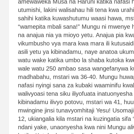
amewaweka Musa na Haruni katika nafasi hi
utumishi, lakini walisahau hili tena kwa urah
sahihi katika kuwashutumu waasi hawa, mst
“wamepita mbali sana!” Mungu ni mwenye h
na anajua nia ya mioyo yetu. Anajua pia kw
vikumbusho vya mara kwa mara ili kutusaid
asili yetu ya kibinadamu, naye anatoa uk
watu wake katika umbo la shaba kutoka kw
wale watu 250 ambao sasa wangefanywa ku
madhabahu, mstari wa 36-40. Mungu huwa
nafasi nyingi sana za kubaki waaminifu kwak
walivyoasi tena siku iliyofuata inatuonyesha j
kibinadamu ilivyo potovu, mstari wa 41, hu
mwingine jinsi tunavyomhitaji Yesu! Usomaji
12, ukiangalia kila mstari na kuzingatia sifa
ndani yake, unaonyesha kwa nini Mungu al