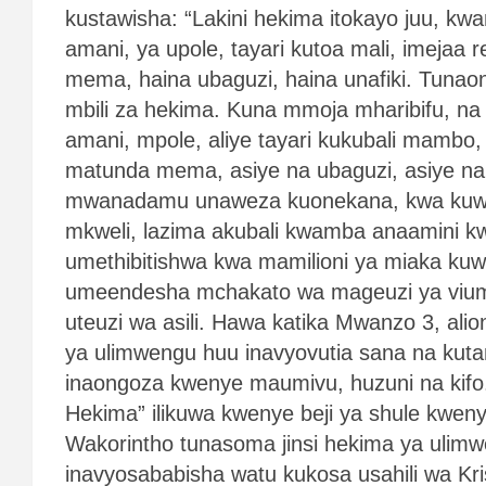
kustawisha: “Lakini hekima itokayo juu, kwan
amani, ya upole, tayari kutoa mali, imeja
mema, haina ubaguzi, haina unafiki. Tuna
mbili za hekima. Kuna mmoja mharibifu, n
amani, mpole, aliye tayari kukubali mambo,
matunda mema, asiye na ubaguzi, asiye na u
mwanadamu unaweza kuonekana, kwa kuwa 
mkweli, lazima akubali kwamba anaamini k
umethibitishwa kwa mamilioni ya miaka kuw
umeendesha mchakato wa mageuzi ya vium
uteuzi wa asili. Hawa katika Mwanzo 3, alio
ya ulimwengu huu inavyovutia sana na kutam
inaongoza kwenye maumivu, huzuni na kifo.
Hekima” ilikuwa kwenye beji ya shule kweny
Wakorintho tunasoma jinsi hekima ya ulim
inavyosababisha watu kukosa usahili wa Kri