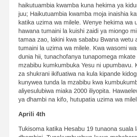
haikutuambia kwamba kuna hekima ya kidu
juu; Haikutuambia kwamba moja inaishia kat
katika uzima wa milele. Wenye hekima wa 
hawana tumaini la kuishi zaidi ya miongo m
tamaa zao, lakini kwa sababu Bwana wetu ali
tumaini la uzima wa milele. Kwa wasomi 
dunia hii, tunachofanya tunapomega mkate
mzabibu kumkumbuka Yesu ni upumbavu. Kus
za shukrani ikifuatiwa na kula kipande kid
kunywea tunda la mzabibu kwa kumbukum
aliyesulubiwa miaka 2000 iliyopita. Hawaele
ya dhambi na kifo, hutupatia uzima wa milel
Aprili 4th
Tukisoma katika Hesabu 19 tunaona suala l