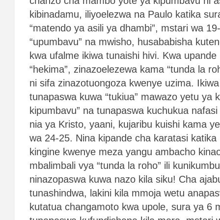
chanzo cha mambo yote ya kipumbavu ni asi
kibinadamu, iliyoelezwa na Paulo katika su
“matendo ya asili ya dhambi”, mstari wa 19-2
“upumbavu” na mwisho, husababisha kuten
kwa ufalme ikiwa tunaishi hivi. Kwa upande 
“hekima”, zinazoelezewa kama “tunda la roh
ni sifa zinazotuongoza kwenye uzima. Ikiwa s
tunapaswa kuwa “tukiua” mawazo yetu ya k
kipumbavu” na tunapaswa kuchukua nafasi
nia ya Kristo, yaani, kujaribu kuishi kama ye
wa 24-25. Nina kipande cha karatasi katika 
kingine kwenye meza yangu ambacho kinao
mbalimbali vya “tunda la roho” ili kunikumbu
ninazopaswa kuwa nazo kila siku! Cha aja
tunashindwa, lakini kila mmoja wetu anapa
kutatua changamoto kwa upole, sura ya 6 m