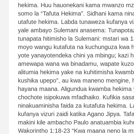
hekima. Huu hauonekani kama mwanzo mzur
somo la “Tafuta Hekima”. Sidhani kama ni
utafute hekima. Labda tunaweza kufanya vi
yale ambayo Sulemani anasema: Tunapotaz
tunapata hitimisho la Sulemani: mstari wa 
moyo wangu kutafuta na kuchunguza kwa 
yote yanayotendeka chini ya mbingu; kazi h
amewapa wana wa binadamu, wapate kuzo
alitumia hekima yake na kuhitimisha kwamba 
kushika upepo”, au kwa maneno mengine, 
hayana maana. Aligundua kwamba hekima 
chochote isipokuwa mfadhaiko. Kufikia sa
ninakuaminisha faida za kutafuta hekima. 
kufanya vizuri zaidi katika Agano Jipya. Taf
makini kile ambacho Paulo anatuambia kuh
Wakorintho 1:18-23 “Kwa maana neno la m