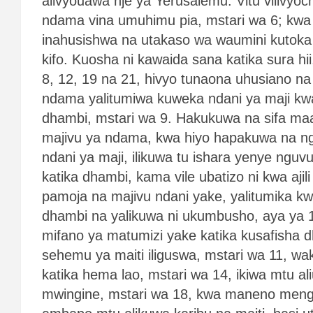
alivyouawa nje ya Yerusalemu. Vitu vilivy
ndama vina umuhimu pia, mstari wa 6; kwa
inahusishwa na utakaso wa waumini kutoka
kifo. Kuosha ni kawaida sana katika sura hi
8, 12, 19 na 21, hivyo tunaona uhusiano na
ndama yalitumiwa kuweka ndani ya maji kwa 
dhambi, mstari wa 9. Hakukuwa na sifa maa
majivu ya ndama, kwa hiyo hapakuwa na ng
ndani ya maji, ilikuwa tu ishara yenye nguv
katika dhambi, kama vile ubatizo ni kwa ajili
pamoja na majivu ndani yake, yalitumika k
dhambi na yalikuwa ni ukumbusho, aya ya 1
mifano ya matumizi yake katika kusafisha d
sehemu ya maiti iliguswa, mstari wa 11, wak
katika hema lao, mstari wa 14, ikiwa mtu a
mwingine, mstari wa 18, kwa maneno meng